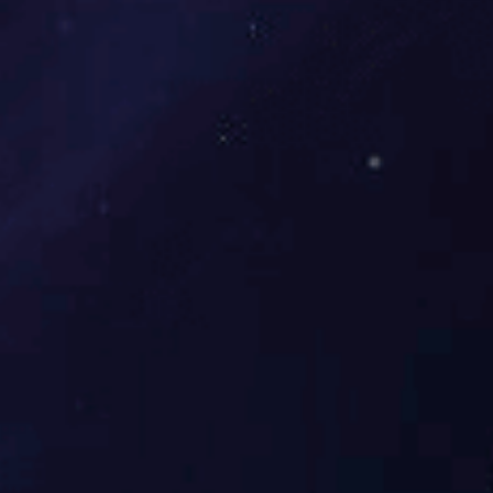
相关推荐
Related to recommend
新利·体育(中国)官方网站阀芯
新能源汽车零配件激光焊接机
焊接工作站