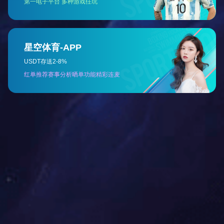
四、规格参数
五、展示样品
六、视频中心