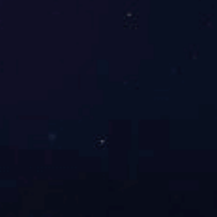
新利·体育(中国)官方网站光纤
飞行激光打标机
激光打标机
|
关于我们
专注于为各行各业提供全系统激光加工设备及自动化产线的解决方
案，拥有超15000+㎡大型现代化的生产基地
武汉总部：湖北省武汉市东湖高新技术开发区光谷三路777号综
合保税区一号标准厂房1层
无锡工厂：江苏省无锡市江阴市临港科创园23-1
友情链接
：
Em-Smart官网