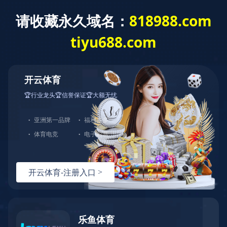
取消
首页
历史记录
清空记录
分享到
产品中心
新浪微博
微信
案例展示
激光打标系列
百度贴吧
服务支持
激光切割系列
行业解决方案
光纤激光打标机
豆瓣
QQ好友
关于创恒
激光焊接系列
客户案例
紫外线激光打标机
精密激光切割机
汽车行业激光智能解决方案
新闻中心
激光智能生产线
创客说
走进创恒
CO2激光打标机
大幅激光切割机
新利·体育(中国)官方网站CX-CE-1500手持焊接机_激
轨道交通行业激光智能加工解决方案
登录入口
激光清洗系列
科技创恒
公司新闻
在线飞行激光打标机
管材激光切割机
新利·体育(中国)官方网站机械手臂激光焊接机
新能源电机定子铁芯激光焊接产线
水泵风机行业
激光加工服务
加入创恒
展会活动
CX-3D系列激光打标机
电机定转子铁芯单工位激光焊接机
新能源电机转子铁芯自动检测压铆产线
新利·体育(中国)官方网站清洗机
眼镜行业