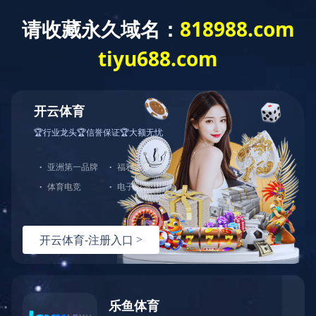
取消
取消
首页
历史记录
清空记录
分享到
产品中心
新浪微博
微信
案例展示
激光打标系列
百度贴吧
服务支持
激光切割系列
行业解决方案
光纤激光打标机
豆瓣
案例展示
QQ好友
Products center
关于创恒
激光焊接系列
客户案例
紫外线激光打标机
精密激光切割机
汽车行业激光智能解决方案
行业解决方案
客户案例
新闻中心
激光智能生产线
创客说
走进创恒
CO2激光打标机
大幅激光切割机
新利·体育(中国)官方网站CX-CE-1500手持焊接机_激
轨道交通行业激光智能加工解决方案
创客说
登录入口
激光清洗系列
科技创恒
公司新闻
在线飞行激光打标机
管材激光切割机
新利·体育(中国)官方网站机械手臂激光焊接机
新能源电机定子铁芯激光焊接产线
水泵风机行业
激光加工服务
加入创恒
展会活动
CX-3D系列激光打标机
电机定转子铁芯单工位激光焊接机
新能源电机转子铁芯自动检测压铆产线
新利·体育(中国)官方网站清洗机
眼镜行业