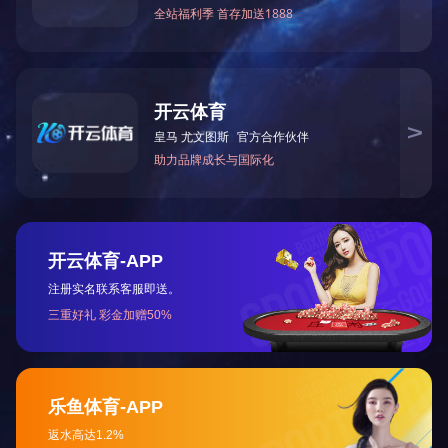
|
登录入口
24小时服务热线：400-027-8558
销售热线：19945005587
邮箱：ch027@ch027.com
清空记录
|
关注我们