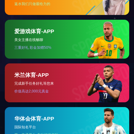
企业微信
微信公众号
|
导航链接入口
产品中心
服务范围
新闻中心
案例展示
关于我们
登录入口
鄂公网安备42018502007872号
©2025 武汉创恒世纪激光科技有限公司 版权所有